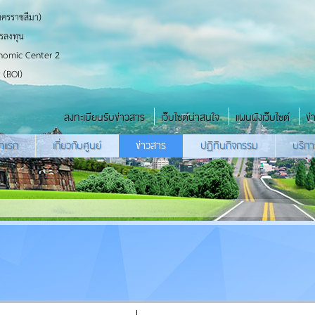
นครราชสีมา)
รลงทุน
nomic Center 2
 (BOI)
ลงทะเบียนรับข่าวสาร
เว็บไซต์น่าสนใจ
แผนผังเว็บไซต์
ข่
้าแรก
เกี่ยวกับศูนย์
ข่าวสาร
ปฏิทินกิจกรรม
บริกา