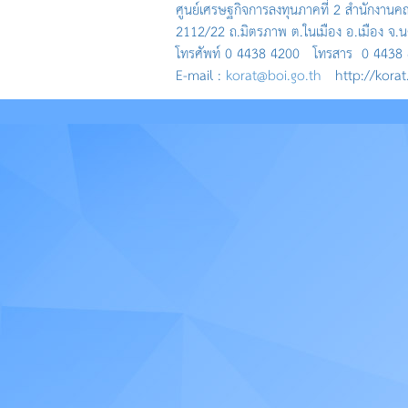
ศูนย์เศรษฐกิจการลงทุนภาคที่ 2 สำนักงานค
2112/22 ถ.มิตรภาพ ต.ในเมือง อ.เมือง จ.
โทรศัพท์ 0 4438 4200 โทรสาร 0 4438
E-mail :
korat@boi.go.th
http://korat