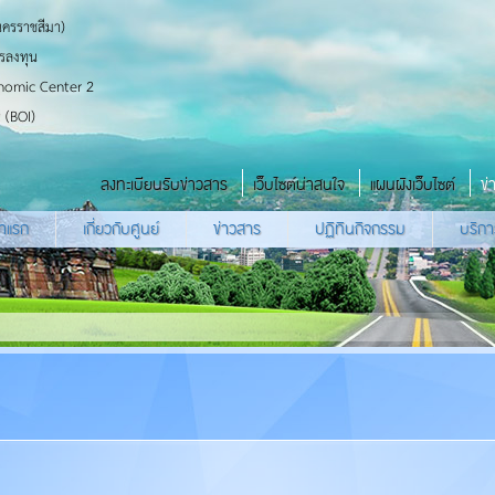
นครราชสีมา)
รลงทุน
nomic Center 2
 (BOI)
ลงทะเบียนรับข่าวสาร
เว็บไซต์น่าสนใจ
แผนผังเว็บไซต์
ข่
้าแรก
เกี่ยวกับศูนย์
ข่าวสาร
ปฏิทินกิจกรรม
บริกา