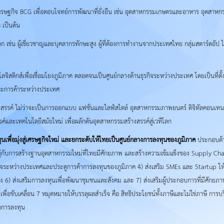
รษฐกิจ BCG เพื่อตอบโจทย์การพัฒนาที่ยั่งยืน เช่น อุตสาหกรรมเกษตรและอาหาร อุตสาห
เป็นต้น
ลก เช่น ผู้เชี่ยวชาญและบุคลากรทักษะสูง ผู้ที่ต้องการทำงานจากประเทศไทย กลุ่มสตาร์ตอัป 
ลจิสติกส์เพื่อเชื่อมโยงภูมิภาค ตลอดจนเป็นศูนย์กลางด้านธุรกิจระหว่างประเทศ โดยเป็นที่
และการค้าระหว่างประเทศ
สรรค์ ไม่ว่าจะเป็นการออกแบบ แฟชั่นและไลฟ์สไตล์ อุตสาหกรรมภาพยนตร์ ดิจิทัลคอนเทน
ละเทคโนโลยีสมัยใหม่ เพื่อผลักดันอุตสาหกรรมสร้างสรรค์สู่เวทีโลก
เพื่อมุ่งสู่เศรษฐกิจใหม่ และยกระดับให้ไทยเป็นศูนย์กลางการลงทุนของภูมิภาค
ประกอบด้ว
ู่กับการสร้างฐานอุตสาหกรรมใหม่ที่ไทยมีศักยภาพ และสร้างความเข้มแข็งของ Supply Chai
กิจระหว่างประเทศและประตูการค้าการลงทุนของภูมิภาค 4) ส่งเสริม SMEs และ Startup ให้เข
ั่วถึง 6) ส่งเสริมการลงทุนเพื่อพัฒนาชุมชนและสังคม และ 7) ส่งเสริมผู้ประกอบการที่มีศั
น เพื่อขับเคลื่อน 7 หมุดหมายให้บรรลุผลสำเร็จ คือ สิทธิประโยชน์ทั้งภาษีและไม่ใช่ภาษี 
่อการลงทุน