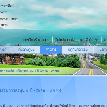
นครราชสีมา)
รลงทุน
nomic Center 2
 (BOI)
ลงทะเบียนรับข่าวสาร
เว็บไซต์น่าสนใจ
แผนผังเว็บไซต์
ข่
้าแรก
เกี่ยวกับศูนย์
ข่าวสาร
ปฏิทินกิจกรรม
บริกา
ุทธศาสตร์ส่งเสริมการลงทุน 5 ปี (2566 – 2570)
งเสริมการลงทุน 5 ปี (2566 – 2570)
ุน 5 ปี (2566 – 2570) พลิกโฉมประเทศไทยสู่เศรษฐกิจใหม่ ปักธง 7 หมุดหมายแห่งอนาคต 