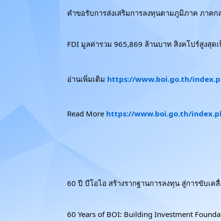
คำขอรับการส่งเสริมการลงทุนตามภูมิภาค ภาคกลา
FDI มูลค่ารวม 965,869 ล้านบาท สิงคโปร์สูงสุดเ
อ่านเพิ่มเติม 
https://www.boi.go.th/index.p
Read More 
https://www.boi.go.th/index.ph
60 ปี บีโอไอ สร้างรากฐานการลงทุน สู่การขับเคลื่
60 Years of BOI: Building Investment Found